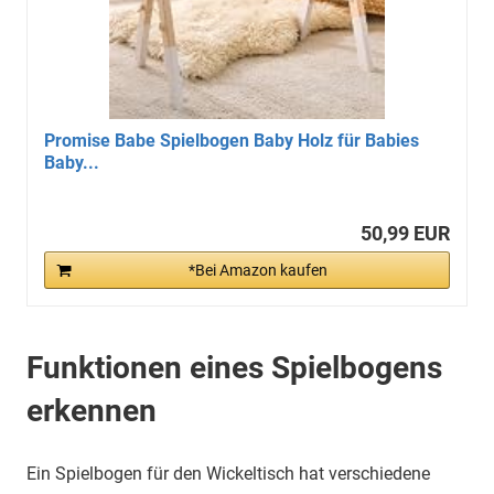
Promise Babe Spielbogen Baby Holz für Babies
Baby...
50,99 EUR
*Bei Amazon kaufen
Funktionen eines Spielbogens
erkennen
Ein Spielbogen für den Wickeltisch hat verschiedene