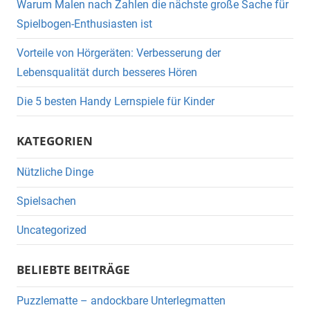
Warum Malen nach Zahlen die nächste große Sache für
Spielbogen-Enthusiasten ist
Vorteile von Hörgeräten: Verbesserung der
Lebensqualität durch besseres Hören
Die 5 besten Handy Lernspiele für Kinder
KATEGORIEN
Nützliche Dinge
Spielsachen
Uncategorized
BELIEBTE BEITRÄGE
Puzzlematte – andockbare Unterlegmatten