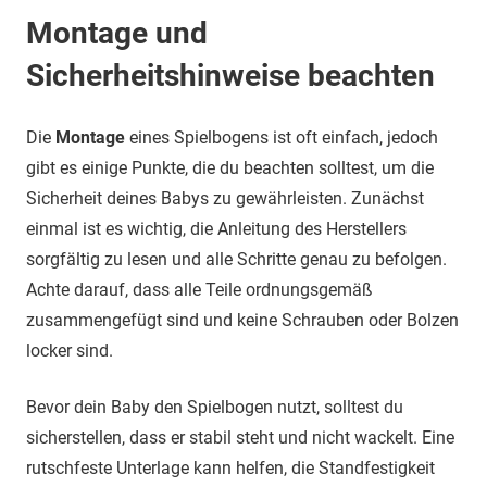
Montage und
Sicherheitshinweise beachten
Die
Montage
eines Spielbogens ist oft einfach, jedoch
gibt es einige Punkte, die du beachten solltest, um die
Sicherheit deines Babys zu gewährleisten. Zunächst
einmal ist es wichtig, die Anleitung des Herstellers
sorgfältig zu lesen und alle Schritte genau zu befolgen.
Achte darauf, dass alle Teile ordnungsgemäß
zusammengefügt sind und keine Schrauben oder Bolzen
locker sind.
Bevor dein Baby den Spielbogen nutzt, solltest du
sicherstellen, dass er stabil steht und nicht wackelt. Eine
rutschfeste Unterlage kann helfen, die Standfestigkeit