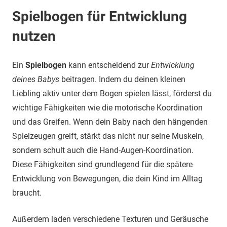
Spielbogen für Entwicklung
nutzen
Ein
Spielbogen
kann entscheidend zur
Entwicklung
deines Babys
beitragen. Indem du deinen kleinen
Liebling aktiv unter dem Bogen spielen lässt, förderst du
wichtige Fähigkeiten wie die motorische Koordination
und das Greifen. Wenn dein Baby nach den hängenden
Spielzeugen greift, stärkt das nicht nur seine Muskeln,
sondern schult auch die Hand-Augen-Koordination.
Diese Fähigkeiten sind grundlegend für die spätere
Entwicklung von Bewegungen, die dein Kind im Alltag
braucht.
Außerdem laden verschiedene Texturen und Geräusche