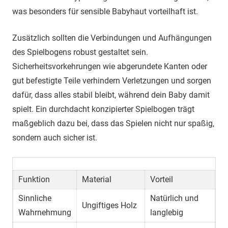
was besonders für sensible Babyhaut vorteilhaft ist.
Zusätzlich sollten die Verbindungen und Aufhängungen
des Spielbogens robust gestaltet sein.
Sicherheitsvorkehrungen wie abgerundete Kanten oder
gut befestigte Teile verhindern Verletzungen und sorgen
dafür, dass alles stabil bleibt, während dein Baby damit
spielt. Ein durchdacht konzipierter Spielbogen trägt
maßgeblich dazu bei, dass das Spielen nicht nur spaßig,
sondern auch sicher ist.
Funktion
Material
Vorteil
Sinnliche
Natürlich und
Ungiftiges Holz
Wahrnehmung
langlebig