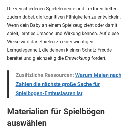
Die verschiedenen Spielelemente und Texturen helfen
zudem dabei, die kognitiven Fähigkeiten zu entwickeln.
Wenn dein Baby an einem Spielzeug zieht oder damit
spielt, lernt es Ursache und Wirkung kennen. Auf diese
Weise wird das Spielen zu einer wichtigen
Lerngelegenheit, die deinem kleinen Schatz Freude
bereitet und gleichzeitig die
Entwicklung
fördert.
Zusätzliche Ressourcen:
Warum Malen nach
Zahlen die nächste große Sache für
Spielbogen-Enthusiasten ist
Materialien für Spielbögen
auswählen