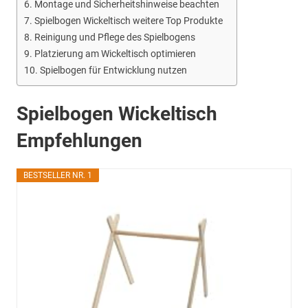
Montage und Sicherheitshinweise beachten
Spielbogen Wickeltisch weitere Top Produkte
Reinigung und Pflege des Spielbogens
Platzierung am Wickeltisch optimieren
Spielbogen für Entwicklung nutzen
Spielbogen Wickeltisch
Empfehlungen
BESTSELLER NR. 1