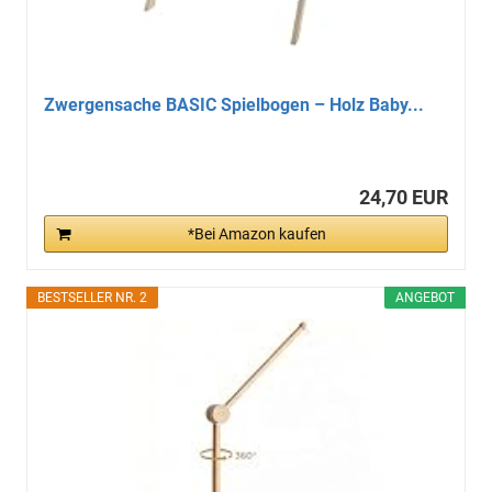
Zwergensache BASIC Spielbogen – Holz Baby...
24,70 EUR
*Bei Amazon kaufen
BESTSELLER NR. 2
ANGEBOT