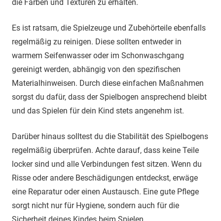
die Farben und Texturen zu erhalten.
Es ist ratsam, die Spielzeuge und Zubehörteile ebenfalls
regelmäßig zu reinigen. Diese sollten entweder in
warmem Seifenwasser oder im Schonwaschgang
gereinigt werden, abhängig von den spezifischen
Materialhinweisen. Durch diese einfachen Maßnahmen
sorgst du dafür, dass der Spielbogen ansprechend bleibt
und das Spielen für dein Kind stets angenehm ist.
Darüber hinaus solltest du die Stabilität des Spielbogens
regelmäßig überprüfen. Achte darauf, dass keine Teile
locker sind und alle Verbindungen fest sitzen. Wenn du
Risse oder andere Beschädigungen entdeckst, erwäge
eine Reparatur oder einen Austausch. Eine gute Pflege
sorgt nicht nur für Hygiene, sondern auch für die
Sicherheit deines Kindes beim Spielen.