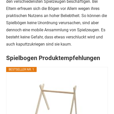
den verschiedensten Spielzeugen beschäftigen. Bei
Eltern erfreuen sich die Bögen vor Allem wegen ihres
praktischen Nutzens an hoher Beliebtheit. So können die
Spielbögen keine Unordnung verursachen, sind aber
dennoch eine mobile Ansammlung von Spielzeugen. Es
besteht keine Gefahr, dass etwas verschluckt wird und
auch kaputtzukriegen sind sie kaum.
Spielbogen Produktempfehlungen
BESTSELLER NR. 1