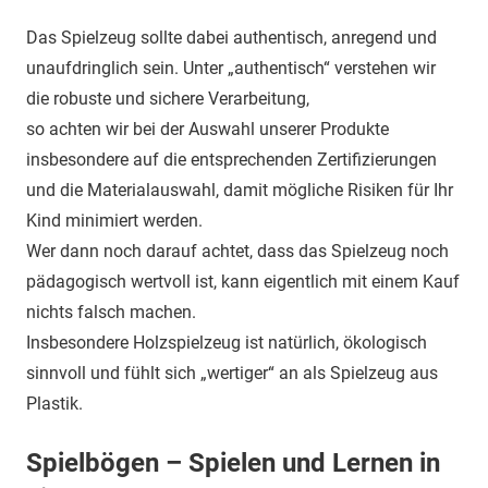
Das Spielzeug sollte dabei authentisch, anregend und
unaufdringlich sein. Unter „authentisch“ verstehen wir
die robuste und sichere Verarbeitung,
so achten wir bei der Auswahl unserer Produkte
insbesondere auf die entsprechenden Zertifizierungen
und die Materialauswahl, damit mögliche Risiken für Ihr
Kind minimiert werden.
Wer dann noch darauf achtet, dass das Spielzeug noch
pädagogisch wertvoll ist, kann eigentlich mit einem Kauf
nichts falsch machen.
Insbesondere Holzspielzeug ist natürlich, ökologisch
sinnvoll und fühlt sich „wertiger“ an als Spielzeug aus
Plastik.
Spielbögen – Spielen und Lernen in