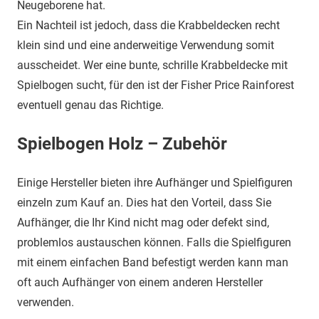
Neugeborene hat.
Ein Nachteil ist jedoch, dass die Krabbeldecken recht
klein sind und eine anderweitige Verwendung somit
ausscheidet. Wer eine bunte, schrille Krabbeldecke mit
Spielbogen sucht, für den ist der Fisher Price Rainforest
eventuell genau das Richtige.
Spielbogen Holz – Zubehör
Einige Hersteller bieten ihre Aufhänger und Spielfiguren
einzeln zum Kauf an. Dies hat den Vorteil, dass Sie
Aufhänger, die Ihr Kind nicht mag oder defekt sind,
problemlos austauschen können. Falls die Spielfiguren
mit einem einfachen Band befestigt werden kann man
oft auch Aufhänger von einem anderen Hersteller
verwenden.