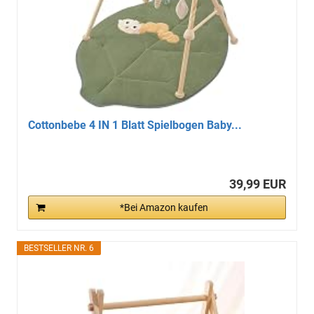
Cottonbebe 4 IN 1 Blatt Spielbogen Baby...
39,99 EUR
*Bei Amazon kaufen
BESTSELLER NR. 6