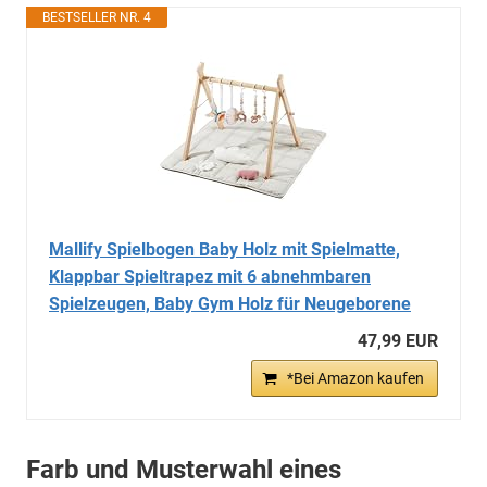
BESTSELLER NR. 4
Mallify Spielbogen Baby Holz mit Spielmatte,
Klappbar Spieltrapez mit 6 abnehmbaren
Spielzeugen, Baby Gym Holz für Neugeborene
47,99 EUR
*Bei Amazon kaufen
Farb und Musterwahl eines